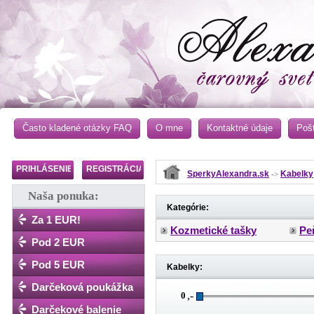
Často kladené otázky FAQ
O mne
Kontaktné údaje
Poš
PRIHLÁSENIE
REGISTRÁCIA
SperkyAlexandra.sk
Kabelky
->
Naša ponuka:
Kategórie:
Za 1 EUR!
Kozmetické tašky
Pe
Pod 2 EUR
Pod 5 EUR
Kabelky:
Darčeková poukážka
,-
Darčekové balenie