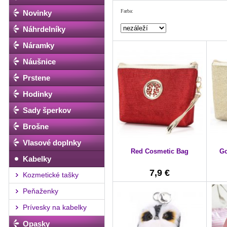
Farba:
Novinky
Náhrdelníky
Náramky
Náušnice
Prstene
Hodinky
Sady šperkov
Brošne
Vlasové doplnky
Red Cosmetic Bag
Go
Kabelky
7,9 €
Kozmetické tašky
Peňaženky
Prívesky na kabelky
Opasky