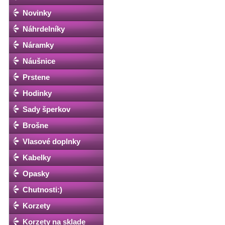
Novinky
Náhrdelníky
Náramky
Náušnice
Prstene
Hodinky
Sady šperkov
Brošne
Vlasové doplnky
Kabelky
Opasky
Chutnosti:)
Korzety
Korzety na sklade