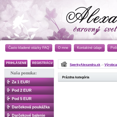
Často kladené otázky FAQ
O mne
Kontaktné údaje
Poš
PRIHLÁSENIE
REGISTRÁCIA
SperkyAlexandra.sk
Výrobca
->
Naša ponuka:
Prázdna kategória
Za 1 EUR!
Pod 2 EUR
Pod 5 EUR
Darčeková poukážka
Darčekové balenie