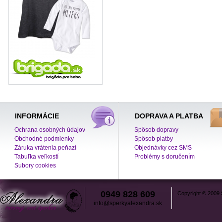
INFORMÁCIE
DOPRAVA A PLATBA
Ochrana osobných údajov
Spôsob dopravy
Obchodné podmienky
Spôsob platby
Záruka vrátenia peňazí
Objednávky cez SMS
Tabuľka veľkostí
Problémy s doručením
Subory cookies
0949 828 609
Copyright © 2009
info@sperkyalexandra.sk