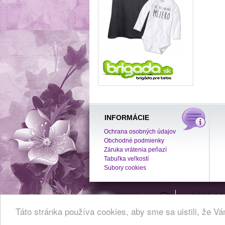
INFORMÁCIE
Ochrana osobných údajov
Obchodné podmienky
Záruka vrátenia peňazí
Tabuľka veľkostí
Subory cookies
0949 82
info@sperkyal
Táto stránka používa cookies, aby sme sa uistili, že 