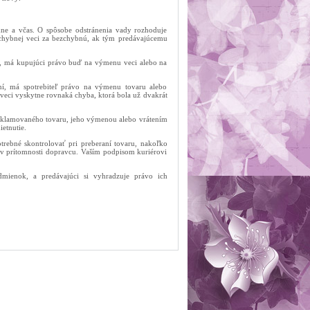
adne a včas. O spôsobe odstránenia vady rozhoduje
chybnej veci za bezchybnú, ak tým predávajúcemu
el, má kupujúci právo buď na výmenu veci alebo na
ní, má spotrebiteľ právo na výmenu tovaru alebo
 veci vyskytne rovnaká chyba, ktorá bola už dvakrát
reklamovaného tovaru, jeho výmenou alebo vrátením
etnutie.
trebné skontrolovať pri preberaní tovaru, nakoľko
 v prítomnosti dopravcu. Vaším podpisom kuriérovi
mienok, a predávajúci si vyhradzuje právo ich