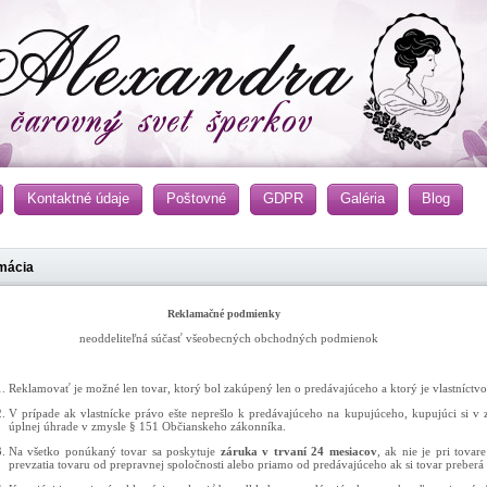
Kontaktné údaje
Poštovné
GDPR
Galéria
Blog
mácia
klamačné podmienky
deliteľná súčasť všeobecných obchodných podmienok
Reklamovať je možné len tovar, ktorý bol zakúpený len o predávajúceho a ktorý je vlastníct
V prípade ak vlastnícke právo ešte neprešlo k predávajúceho na kupujúceho, kupujúci si v z
úplnej úhrade v zmysle § 151 Občianskeho zákonníka.
Na všetko ponúkaný tovar sa poskytuje
záruka v trvaní 24 mesiacov
, ak nie je pri tova
prevzatia tovaru od prepravnej spoločnosti alebo priamo od predávajúceho ak si tovar preberá