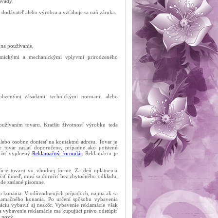
ávady.
, dodávateľ alebo výrobca a vzťahuje sa naň záruka.
na používanie,
emickými a mechanickými vplyvmi prirodzeného
obecnými zásadami, technickými normami alebo
používaním tovaru. Kratšiu životnosť výrobku teda
alebo osobne doniesť na kontaktnú adresu. Tovar je
 tovar zaslať doporučene, prípadne ako poistenú
ložiť vyplnený
Reklamačný formulár
. Reklamáciu je
mácie tovaru vo vhodnej forme. Za deň uplatnenia
čiť ihneď, musí sa doručiť bez zbytočného odkladu,
de zaslané písomne.
o konania. V odôvodnených prípadoch, najmä ak sa
klamačného konania. Po určení spôsobu vybavenia
ciu vybaviť aj neskôr. Vybavenie reklamácie však
na vybavenie reklamácie ma kupujúci právo odstúpiť
 nový.