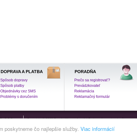
DOPRAVA A PLATBA
PORADŇA
Spôsob dopravy
Prečo sa registrovať?
Spôsob platby
Prevádzkovateľ
Objednávky cez SMS
Reklamácia
Problémy s doručením
Reklamačný formulár
8 609
Copyright © 2009
SperkyAlexandra.sk
Všetky práva vyhradené!
exandra.sk
Vám poskytneme čo najlepšie služby.
Viac informácií