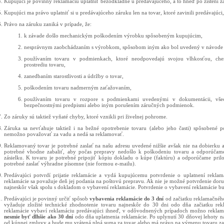
Kupujúci je povinný reklamáciu uplatniť bezodkladne u predávajúceho, a to hneď po zistení z
Kupujúci ma právo uplatniť si u predávajúceho záruku len na tovar, ktoré zavinili predávajúci
Právo na záruku zaniká v prípade, že:
k závade došlo mechanickým poškodením výrobku spôsobeným kupujúcim,
nesprávnym zaobchádzaním s výrobkom, spôsobom iným ako bol uvedený v návode 
používaním tovaru v podmienkach, ktoré neodpovedajú svojou vlhkosťou, ch
prostrediu tovaru,
zanedbaním starostlivosti a údržby o tovar,
poškodením tovaru nadmerným zaťažovaním,
používaním tovaru v rozpore s podmienkami uvedenými v dokumentácii, vše
bezpečnostnými predpismi alebo iným porušením záručných podmienok.
Zo záruky sú taktiež vyňaté chyby, ktoré vznikli pri živelnej pohrome.
Záruka sa nevťahuje taktiež i na bežné opotrebenie tovaru (alebo jeho časti) spôsobené 
nemožno považovať za vadu a nedá sa reklamovať.
Reklamovaný tovar je potrebné zaslať na našu adresu uvedené nižšie avšak nie na dobierku 
potrebné vhodne zabaliť, aby počas prepravy nedošlo k poškodeniu tovaru a odporúčame
zásielku. K tovaru je potrebné pripojiť kópiu dokladu o kúpe (faktúru) a odporúčame pri
potrebné zaslať výhradne písomne (nie formou e-mailu).
Predávajúci potvrdí prijatie reklamácie a vydá kupujúcemu potvrdenie o uplatnení rekla
reklamácie sa považuje deň jej podania na poštovú prepravu. Ak nie je možné potvrdenie doru
najneskôr však spolu s dokladom o vybavení reklamácie. Potvrdenie o vybavení reklamácie bu
Predávajúci je povinný určiť spôsob
vybavenia reklamácie do 3 dní
od začiatku reklamačnéh
vyžaduje zložité technické zhodnotenie tovaru najneskôr do 30 dni odo dňa začiatku re
reklamácie vybaví reklamáciu predávajúci ihneď, v odôvodnených prípadoch možno reklamá
nesmie byť dlhšie ako 30 dní
odo dňa uplatnenia reklamácie. Po uplynutí 30 dňovej lehoty 
od kúpnej zmluvy a bude mu vrátená plná suma za tovar alebo má právo na výmenu tovaru za