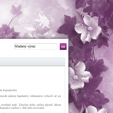
vom kupujúceho.
mysle platnej legislatívy reklamáciu vybaviť až po
re uvedené inak. Záručná doba začína plynúť dňom
 kupujúci osobne v deň jeho prevzatia.