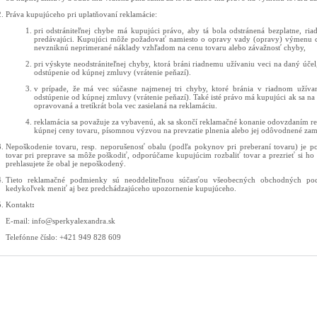
Práva kupujúceho pri uplatňovaní reklamácie:
pri odstrániteľnej chybe má kupujúci právo, aby tá bola odstránená bezplatne, ri
predávajúci. Kupujúci môže požadovať namiesto o opravy vady (opravy) výmenu 
nevzniknú neprimerané náklady vzhľadom na cenu tovaru alebo závažnosť chyby,
pri výskyte neodstrániteľnej chyby, ktorá bráni riadnemu užívaniu veci na daný úč
odstúpenie od kúpnej zmluvy (vrátenie peňazí).
v prípade, že má vec súčasne najmenej tri chyby, ktoré bránia v riadnom užíva
odstúpenie od kúpnej zmluvy (vrátenie peňazí). Také isté právo má kupujúci ak sa na
opravovaná a tretíkrát bola vec zasielaná na reklamáciu.
reklamácia sa považuje za vybavenú, ak sa skončí reklamačné konanie odovzdaním 
kúpnej ceny tovaru, písomnou výzvou na prevzatie plnenia alebo jej odôvodnené zami
Nepoškodenie tovaru, resp. neporušenosť obalu (podľa pokynov pri preberaní tovaru) je po
tovar pri preprave sa môže poškodiť, odporúčame kupujúcim rozbaliť tovar a prezrieť si ho
prehlasujete že obal je nepoškodený.
Tieto reklamačné podmienky sú neoddeliteľnou súčasťou všeobecných obchodných pod
kedykoľvek meniť aj bez predchádzajúceho upozornenie kupujúceho.
Kontakt
:
E-mail: info@sperkyalexandra.sk
Telefónne číslo: +421 949 828 609