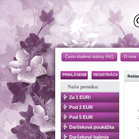
Často kladené otázky FAQ
O mne
PRIHLÁSENIE
REGISTRÁCIA
Rekla
Naša ponuka:
Re
Za 1 EUR!
neod
Pod 2 EUR
Pod 5 EUR
Darčeková poukážka
Darčekové balenie