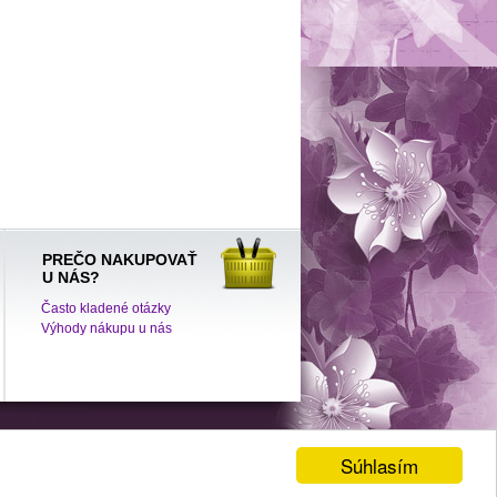
PREČO NAKUPOVAŤ
U NÁS?
Často kladené otázky
Výhody nákupu u nás
Tvorba internetového obchodu
Mediahelp.sk
Súhlasím