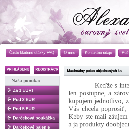
Často kladené otázky FAQ
O mne
Kontaktné údaje
Poš
PRIHLÁSENIE
REGISTRÁCIA
Maximálny počet objednaných ks
Naša ponuka:
Keďže s interne
Za 1 EUR!
len postupne, a záro
Pod 2 EUR
kupujem jednotlivo, 
Vás chcela poprosiť,
Pod 5 EUR
Keby ste mali záujem 
Darčeková poukážka
a ja produkty doobje
Darčekové balenie