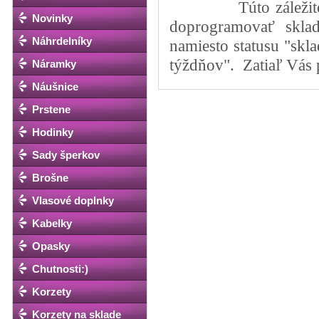
Túto záležitosť po
Novinky
doprogramovať sklad
Náhrdelníky
namiesto statusu "skl
týždňov". Zatiaľ Vás
Náramky
Náušnice
Prstene
Hodinky
Sady šperkov
Brošne
Vlasové doplnky
Kabelky
Opasky
Chutnosti:)
Korzety
Korzety na sklade