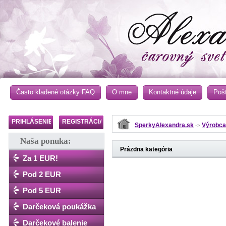
Často kladené otázky FAQ
O mne
Kontaktné údaje
Poš
PRIHLÁSENIE
REGISTRÁCIA
SperkyAlexandra.sk
Výrobca
->
Naša ponuka:
Prázdna kategória
Za 1 EUR!
Pod 2 EUR
Pod 5 EUR
Darčeková poukážka
Darčekové balenie