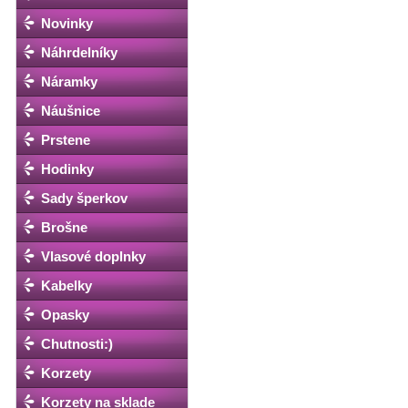
Novinky
Náhrdelníky
Náramky
Náušnice
Prstene
Hodinky
Sady šperkov
Brošne
Vlasové doplnky
Kabelky
Opasky
Chutnosti:)
Korzety
Korzety na sklade