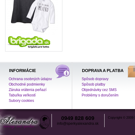
INFORMÁCIE
DOPRAVA A PLATBA
Ochrana osobných údajov
Spôsob dopravy
Obchodné podmienky
Spôsob platby
Záruka vrátenia peňazí
Objednávky cez SMS
Tabuľka veľkostí
Problémy s doručením
Subory cookies
0949 828 609
Copyright © 2009
info@sperkyalexandra.sk