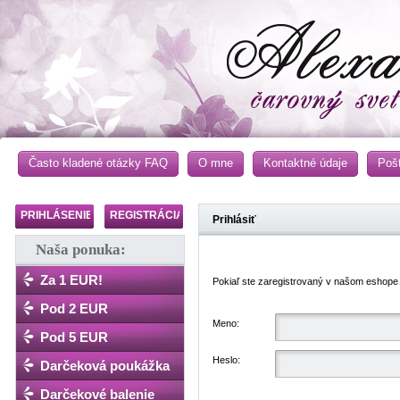
Často kladené otázky FAQ
O mne
Kontaktné údaje
Poš
PRIHLÁSENIE
REGISTRÁCIA
Prihlásiť
Naša ponuka:
Za 1 EUR!
Pokiaľ ste zaregistrovaný v našom eshope
Pod 2 EUR
Meno:
Pod 5 EUR
Heslo:
Darčeková poukážka
Darčekové balenie