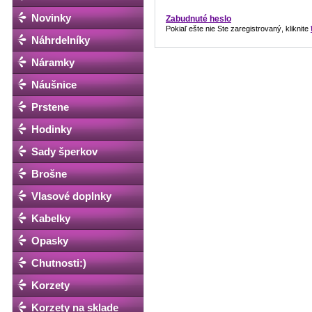
Novinky
Zabudnuté heslo
Pokiaľ ešte nie Ste zaregistrovaný, kliknite
Náhrdelníky
Náramky
Náušnice
Prstene
Hodinky
Sady šperkov
Brošne
Vlasové doplnky
Kabelky
Opasky
Chutnosti:)
Korzety
Korzety na sklade