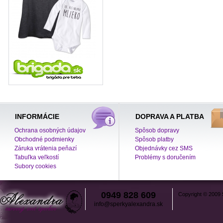
INFORMÁCIE
DOPRAVA A PLATBA
Ochrana osobných údajov
Spôsob dopravy
Obchodné podmienky
Spôsob platby
Záruka vrátenia peňazí
Objednávky cez SMS
Tabuľka veľkostí
Problémy s doručením
Subory cookies
0949 828 609
Copyright © 2009
info@sperkyalexandra.sk