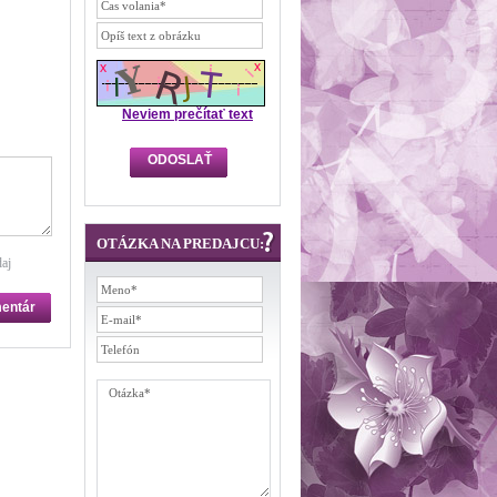
Neviem prečítať text
OTÁZKA NA PREDAJCU:
aj