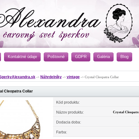
Kontaktné údaje
Poštovné
GDPR
Galéria
Blog
SperkyAlexandra.sk
Náhrdelníky
vintage
->
->
-> Crystal Cleopatra Collar
al Cleopatra Collar
Kód produktu:
Názov produktu:
Crystal Cleopatr
Dodacia doba:
Farba: