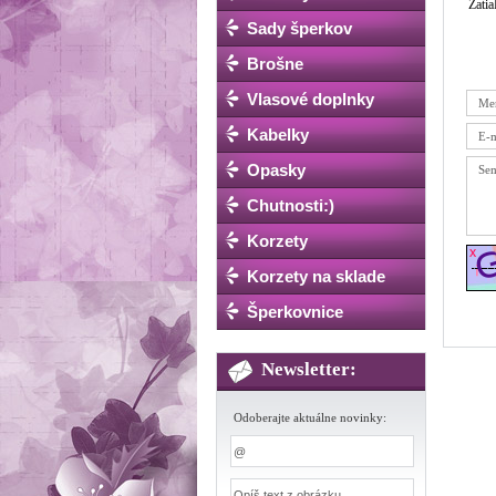
Zatia
Sady šperkov
Brošne
Vlasové doplnky
Kabelky
Opasky
Chutnosti:)
Korzety
Korzety na sklade
Šperkovnice
Newsletter:
Odoberajte aktuálne novinky: