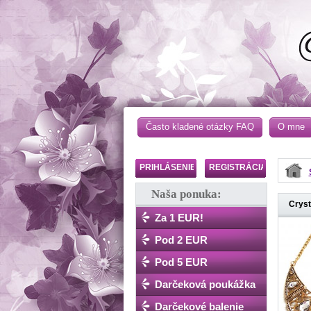
Často kladené otázky FAQ
O mne
PRIHLÁSENIE
REGISTRÁCIA
Naša ponuka:
Cryst
Za 1 EUR!
Pod 2 EUR
Pod 5 EUR
Darčeková poukážka
Darčekové balenie