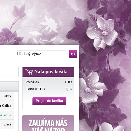
Nákupný košík:
Položiek
0 Ks
Cena v EUR:
0,0 €
ST85
Prejsť do košíka
a Collar
skladom
zlatá