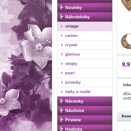
Novinky
Náhrdelníky
vintage
cameo
crystal
glamour
9,9
obojky
pearl
prívesky
Info
šatky a mašle
dĺžk
ozdo
Náramky
Náušnice
Kome
Prstene
Hodinky