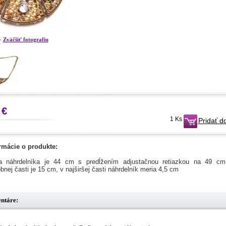
Zväčšiť fotografiu
 €
1 Ks
Pridať d
rmácie o produkte:
a náhrdelníka je 44 cm s predĺžením adjustačnou retiazkou na 49 cm
bnej časti je 15 cm, v najširšej časti náhrdelník meria 4,5 cm
ntáre: