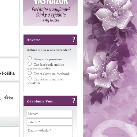
Anketa:
Odkiaľ ste sa o nás dozvedeli?
Ústnym doporučením
Cez facebook stránku
sperkyalexandra
o košíka
Cez reklamu na facebooku
Cez reklamu na iných
portáloch
, dĺžka
Zavoláme Vám: