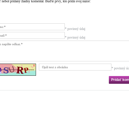
ľ nebol pridaný žiadny komentár. Buďte prvý, kto pridá svoj názor:
* povinný údaj
* povinný údaj
* povinný úd