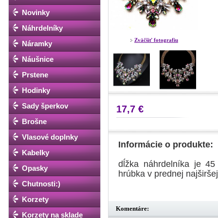
Novinky
Náhrdelníky
Zväčšiť fotografiu
Náramky
Náušnice
Prstene
Hodinky
Sady šperkov
17,7 €
Brošne
Vlasové doplnky
Informácie o produkte:
Kabelky
dĺžka náhrdelníka je 45
Opasky
hrúbka v prednej najširšej
Chutnosti:)
Korzety
Komentáre:
Korzety na sklade