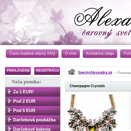
Často kladené otázky FAQ
O mne
Kontaktné údaje
Poš
PRIHLÁSENIE
REGISTRÁCIA
SperkyAlexandra.sk
-> Champagne
Naša ponuka:
Champagne Crystals
Za 1 EUR!
Pod 2 EUR
Pod 5 EUR
Darčeková poukážka
Darčekové balenie