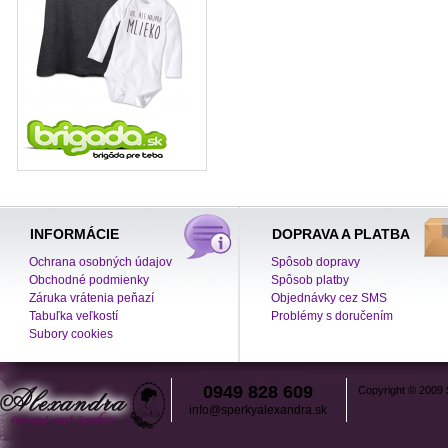
INFORMÁCIE
DOPRAVA A PLATBA
Ochrana osobných údajov
Spôsob dopravy
Obchodné podmienky
Spôsob platby
Záruka vrátenia peňazí
Objednávky cez SMS
Tabuľka veľkostí
Problémy s doručením
Subory cookies
0949 828 609
Copyright © 2009
info@sperkyalexandra.sk