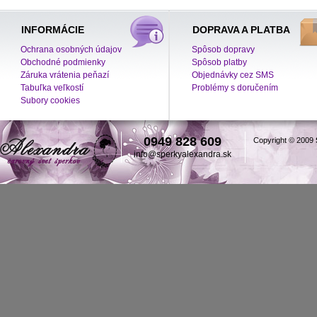
INFORMÁCIE
DOPRAVA A PLATBA
Ochrana osobných údajov
Spôsob dopravy
Obchodné podmienky
Spôsob platby
Záruka vrátenia peňazí
Objednávky cez SMS
Tabuľka veľkostí
Problémy s doručením
Subory cookies
0949 828 609
Copyright © 2009
info@sperkyalexandra.sk