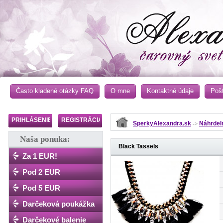
Často kladené otázky FAQ
O mne
Kontaktné údaje
Poš
PRIHLÁSENIE
REGISTRÁCIA
SperkyAlexandra.sk
Náhrdel
->
Naša ponuka:
Black Tassels
Za 1 EUR!
Pod 2 EUR
Pod 5 EUR
Darčeková poukážka
Darčekové balenie