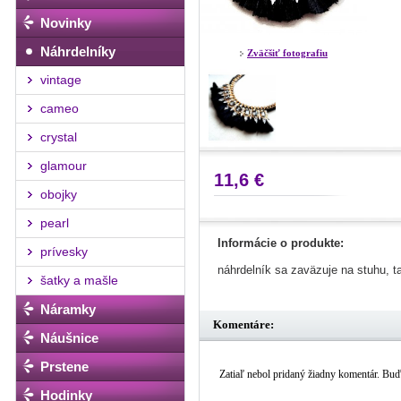
Novinky
Náhrdelníky
Zväčšiť fotografiu
vintage
cameo
crystal
glamour
11,6 €
obojky
pearl
Informácie o produkte:
prívesky
náhrdelník sa zaväzuje na stuhu, t
šatky a mašle
Náramky
Komentáre:
Náušnice
Prstene
Zatiaľ nebol pridaný žiadny komentár. Buďt
Hodinky