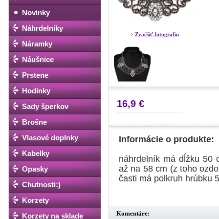
Novinky
Náhrdelníky
Zväčšiť fotografiu
Náramky
Náušnice
Prstene
Hodinky
16,9 €
Sady šperkov
Brošne
Vlasové doplnky
Informácie o produkte:
Kabelky
náhrdelník má dĺžku 50 
až na 58 cm (z toho ozdob
Opasky
časti má polkruh hrúbku 
Chutnosti:)
Korzety
Komentáre:
Korzety na sklade