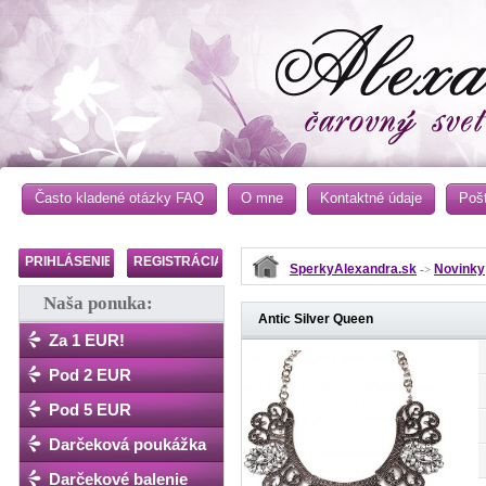
Často kladené otázky FAQ
O mne
Kontaktné údaje
Poš
PRIHLÁSENIE
REGISTRÁCIA
SperkyAlexandra.sk
Novinky
->
Naša ponuka:
Antic Silver Queen
Za 1 EUR!
Pod 2 EUR
Pod 5 EUR
Darčeková poukážka
Darčekové balenie