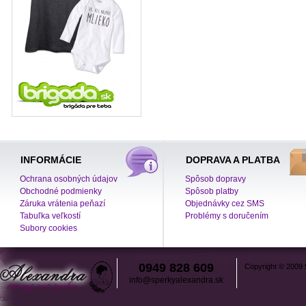
INFORMÁCIE
DOPRAVA A PLATBA
Ochrana osobných údajov
Spôsob dopravy
Obchodné podmienky
Spôsob platby
Záruka vrátenia peňazí
Objednávky cez SMS
Tabuľka veľkostí
Problémy s doručením
Subory cookies
0949 828 609
Copyright © 2009
info@sperkyalexandra.sk