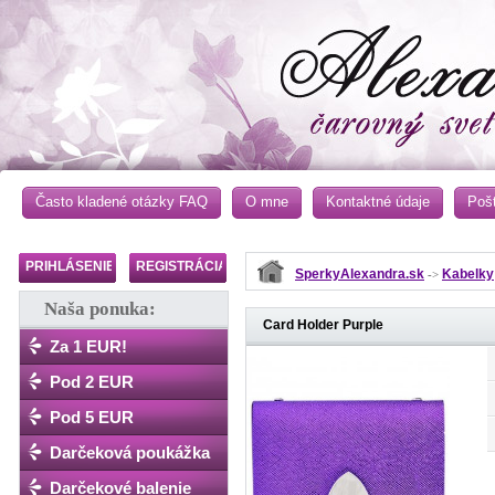
Často kladené otázky FAQ
O mne
Kontaktné údaje
Poš
PRIHLÁSENIE
REGISTRÁCIA
SperkyAlexandra.sk
Kabelky
->
Naša ponuka:
Card Holder Purple
Za 1 EUR!
Pod 2 EUR
Pod 5 EUR
Darčeková poukážka
Darčekové balenie