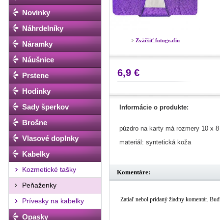
Novinky
Náhrdelníky
Zväčšiť fotografiu
Náramky
Náušnice
6,9 €
Prstene
Hodinky
Sady šperkov
Informácie o produkte:
Brošne
púzdro na karty má rozmery 10 x 
Vlasové doplnky
materiál: syntetická koža
Kabelky
Kozmetické tašky
Komentáre:
Peňaženky
Zatiaľ nebol pridaný žiadny komentár. Buďt
Prívesky na kabelky
Opasky