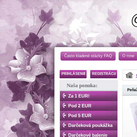
Často kladené otázky FAQ
O mne
PRIHLÁSENIE
REGISTRÁCIA
Naša ponuka:
Peňaž
Za 1 EUR!
Pod 2 EUR
Pod 5 EUR
Darčeková poukážka
Darčekové balenie