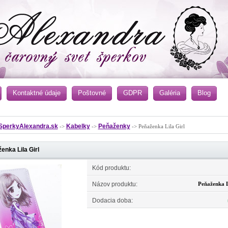
Kontaktné údaje
Poštovné
GDPR
Galéria
Blog
SperkyAlexandra.sk
Kabelky
Peňaženky
->
->
-> Peňaženka Lila Girl
enka Lila Girl
Kód produktu:
Názov produktu:
Peňaženka L
Dodacia doba: