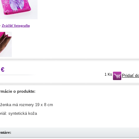
Zväčšiť fotografiu
 €
1 Ks
Pridať d
rmácie o produkte:
ženka má rozmery 19 x 8 cm
riál: syntetická koža
ntáre: