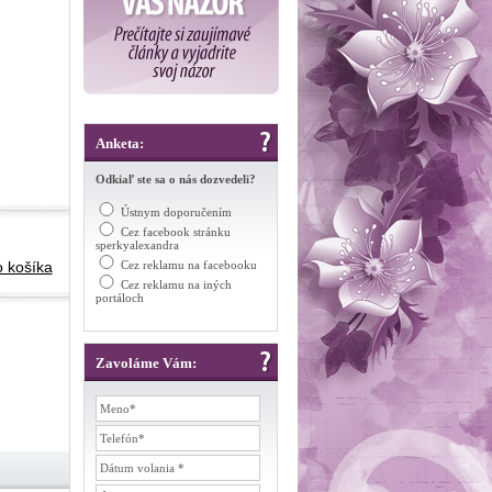
Anketa:
Odkiaľ ste sa o nás dozvedeli?
Ústnym doporučením
Cez facebook stránku
sperkyalexandra
o košíka
Cez reklamu na facebooku
Cez reklamu na iných
portáloch
Zavoláme Vám: