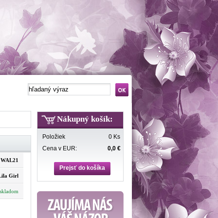
Nákupný košík:
Položiek
0 Ks
Cena v EUR:
0,0 €
WAL21
Prejsť do košíka
ila Girl
skladom