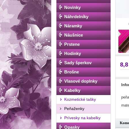
Novinky
Náhrdelníky
Náramky
Náušnice
Prstene
Hodinky
Sady šperkov
8,8
Brošne
Vlasové doplnky
Info
Kabelky
peňa
Kozmetické tašky
mate
Peňaženky
Prívesky na kabelky
Kome
Opasky