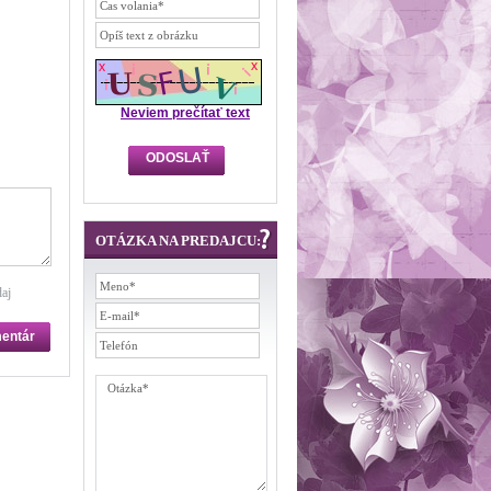
Neviem prečítať text
OTÁZKA NA PREDAJCU:
aj