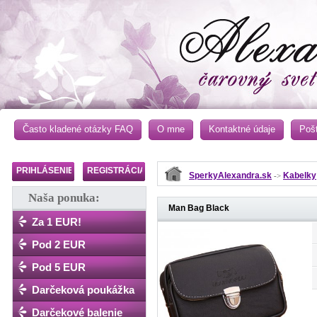
Často kladené otázky FAQ
O mne
Kontaktné údaje
Poš
PRIHLÁSENIE
REGISTRÁCIA
SperkyAlexandra.sk
Kabelky
->
Naša ponuka:
Man Bag Black
Za 1 EUR!
Pod 2 EUR
Pod 5 EUR
Darčeková poukážka
Darčekové balenie