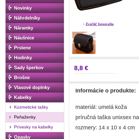
Novinky
Náhrdelníky
Zväčšiť fotografiu
Náramky
Náušnice
Prstene
Hodinky
8,8 €
Sady šperkov
Brošne
Vlasové doplnky
Informácie o produkte:
Kabelky
materiál: umelá koža
Kozmetické tašky
príručná taška unixsex na
Peňaženky
Prívesky na kabelky
rozmery: 14 x 10 x 4 cm
Opasky