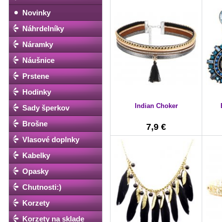
Novinky
Náhrdelníky
Náramky
Náušnice
Prstene
Hodinky
Indian Choker
Sady šperkov
Brošne
7,9 €
Vlasové doplnky
Kabelky
Opasky
Chutnosti:)
Korzety
Korzety na sklade