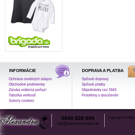
INFORMÁCIE
DOPRAVA A PLATBA
Ochrana osobných údajov
Spôsob dopravy
Obchodné podmienky
Spôsob platby
Záruka vrátenia peňazí
Objednávky cez SMS
Tabuľka veľkostí
Problémy s doručením
Subory cookies
0949 828 609
Copyright © 2009
info@sperkyalexandra.sk