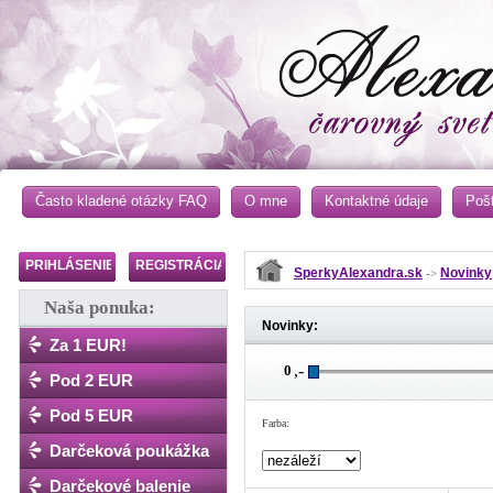
Často kladené otázky FAQ
O mne
Kontaktné údaje
Poš
PRIHLÁSENIE
REGISTRÁCIA
SperkyAlexandra.sk
Novinky
->
Naša ponuka:
Novinky:
Za 1 EUR!
,-
Pod 2 EUR
Pod 5 EUR
Farba:
Darčeková poukážka
Darčekové balenie