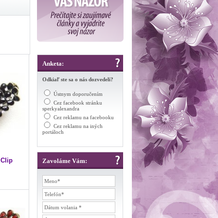
Anketa:
Odkiaľ ste sa o nás dozvedeli?
Ústnym doporučením
Cez facebook stránku
sperkyalexandra
Cez reklamu na facebooku
Cez reklamu na iných
portáloch
Clip
Zavoláme Vám: