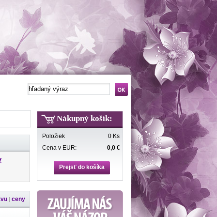
Nákupný košík:
Položiek
0 Ks
Cena v EUR:
0,0 €
y
Prejsť do košíka
zvu
ceny
|