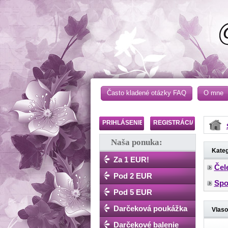
Často kladené otázky FAQ
O mne
PRIHLÁSENIE
REGISTRÁCIA
Naša ponuka:
Kateg
Za 1 EUR!
Čel
Pod 2 EUR
Spo
Pod 5 EUR
Darčeková poukážka
Vlaso
Darčekové balenie