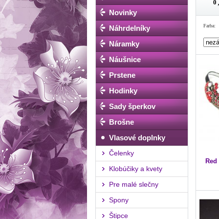
Novinky
Farba:
Náhrdelníky
Náramky
Náušnice
Prstene
Hodinky
Sady šperkov
Brošne
Vlasové doplnky
Čelenky
Red
Klobúčiky a kvety
Pre malé slečny
Spony
Štipce