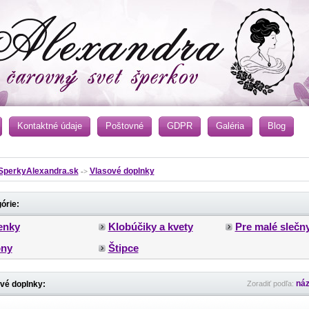
Kontaktné údaje
Poštovné
GDPR
Galéria
Blog
SperkyAlexandra.sk
Vlasové doplnky
->
órie:
enky
Klobúčiky a kvety
Pre malé slečn
ny
Štipce
ná
vé doplnky:
Zoradiť podľa: