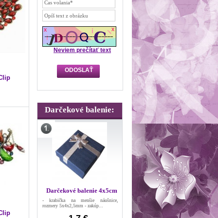
Neviem prečítať text
Clip
Darčekové balenie:
Darčekové balenie 4x5cm
- krabička na menšie náušnice,
rozmery 5x4x2,5mm - zakúp...
Clip