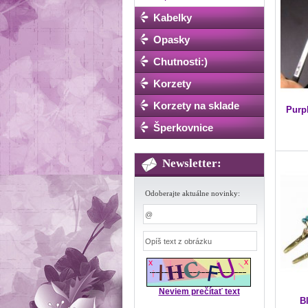
Kabelky
Opasky
Chutnosti:)
Korzety
Korzety na sklade
Purp
Šperkovnice
Newsletter:
Odoberajte aktuálne novinky:
Neviem prečítať text
B