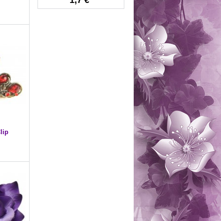
1,7 €
lip