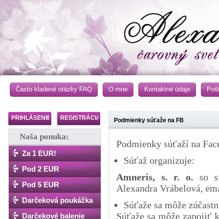
Často kladené otázky FAQ
O mne
Kontaktné údaje
Poš
PRIHLÁSENIE
REGISTRÁCIA
Podmienky súťaže na FB
Naša ponuka:
Podmienky súťaží na Fac
Za 1 EUR!
Súťaž organizuje:
Pod 2 EUR
Amneris, s. r. o.
so sí
Pod 5 EUR
Alexandra Vrábelová, ema
Darčeková poukážka
Súťaže sa môže zúčastn
Súťaže sa môže zapojiť k
Darčekové balenie