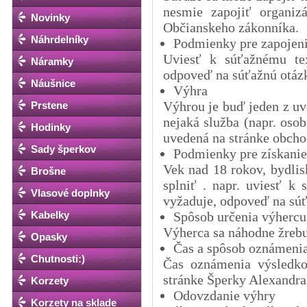
nesmie zapojiť organiz
Novinky
Občianskeho zákonníka.
Náhrdelníky
Podmienky pre zapojeni
Uviesť k súťažnému tex
Náramky
odpoveď na súťažnú otázk
Náušnice
Výhra
Výhrou je buď jeden z uve
Prstene
nejaká služba (napr. oso
Hodinky
uvedená na stránke obcho
Sady šperkov
Podmienky pre získanie
Vek nad 18 rokov, bydlis
Brošne
splniť . napr. uviesť k
Vlasové doplnky
vyžaduje, odpoveď na súťa
Kabelky
Spôsob určenia výhercu
Výherca sa náhodne žrebuj
Opasky
Čas a spôsob oznámeni
Chutnosti:)
Čas oznámenia výsledko
stránke Šperky Alexandr
Korzety
Odovzdanie výhry
Korzety na sklade