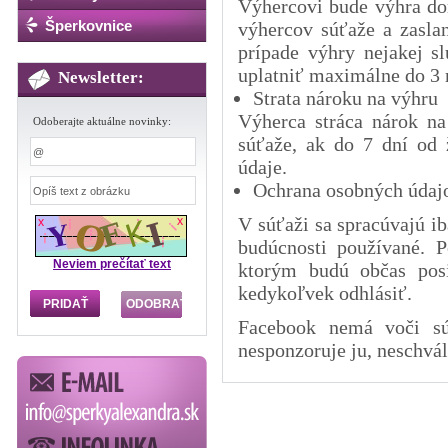
Výhercovi bude výhra do
Šperkovnice
výhercov súťaže a zasla
prípade výhry nejakej s
uplatniť maximálne do 3 
Newsletter:
Strata nároku na výhru
Výherca stráca nárok n
Odoberajte aktuálne novinky:
súťaže, ak do 7 dní od 
údaje.
Ochrana osobných údaj
V súťaži sa spracúvajú i
budúcnosti používané. 
Neviem prečítať text
ktorým budú občas pos
kedykoľvek odhlásiť.
Facebook nemá voči súť
nesponzoruje ju, neschváli