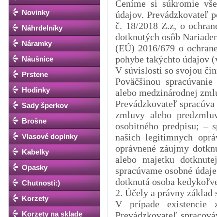
Ceníme si súkromie vše
Novinky
údajov. Prevádzkovateľ p
č. 18/2018 Z.z, o ochra
Náhrdelníky
dotknutých osôb Nariade
Náramky
(EÚ) 2016/679 o ochrane
pohybe takýchto údajov (
Náušnice
V súvislosti so svojou č
Prstene
Poväčšinou spracúvanie
Hodinky
alebo medzinárodnej zmlu
Prevádzkovateľ spracúva 
Sady šperkov
zmluvy alebo predzmluv
Brošne
osobitného predpisu; – 
našich legitímnych opr
Vlasové doplnky
oprávnené záujmy dotknu
Kabelky
alebo majetku dotknute
Opasky
spracúvame osobné údaje 
dotknutá osoba kedykoľv
Chutnosti:)
2. Účely a právny základ
Korzety
V prípade existencie 
Korzety na sklade
Prevádzkovateľ spracová