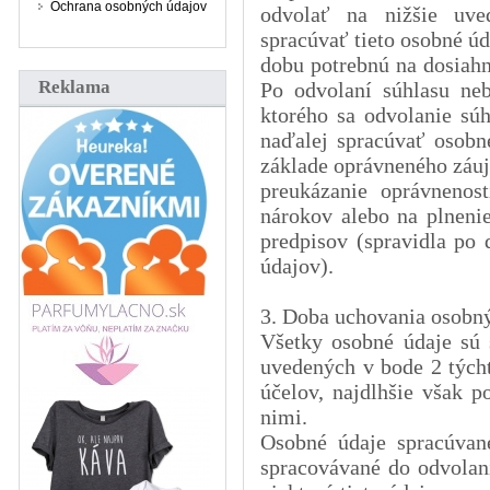
Ochrana osobných údajov
odvolať na nižšie uve
spracúvať tieto osobné úd
dobu potrebnú na dosiahn
Reklama
Po odvolaní súhlasu ne
ktorého sa odvolanie sú
naďalej spracúvať osob
základe oprávneného záuj
preukázanie oprávnenos
nárokov alebo na plneni
predpisov (spravidla po
údajov).
3. Doba uchovania osobn
Všetky osobné údaje sú 
uvedených v bode 2 tých
účelov, najdlhšie však 
nimi.
Osobné údaje spracúvan
spracovávané do odvolan