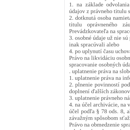
1. na základe odvolani
údajov z právneho titulu 
2. dotknutá osoba namiet
titulu oprávneného z
Prevádzkovateľa na sprac
3. osobné údaje už nie sú 
inak spracúvali alebo
4. po uplynutí času ucho
Právo na likvidáciu osobn
spracovanie osobných úda
. uplatnenie práva na slo
1. uplatnenie práva na in
2. plnenie povinností po
doplnení ďalších zákonov
3. uplatnenie právneho n
4. na účel archivácie, na
účel podľa § 78 ods. 8, 
závažným spôsobom sťaží 
Právo na obmedzenie spr