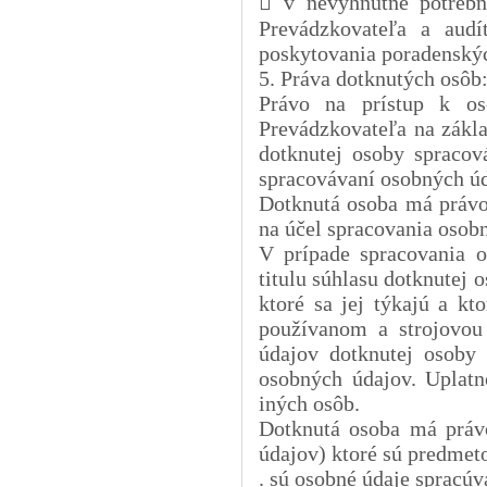
 v nevyhnutne potre
Prevádzkovateľa a audí
poskytovania poradenskýc
5. Práva dotknutých osôb
Právo na prístup k o
Prevádzkovateľa na zákla
dotknutej osoby spracov
spracovávaní osobných úda
Dotknutá osoba má právo 
na účel spracovania osob
V prípade spracovania 
titulu súhlasu dotknutej
ktoré sa jej týkajú a kt
používanom a strojovou
údajov dotknutej osoby
osobných údajov. Uplatn
iných osôb.
Dotknutá osoba má práv
údajov) ktoré sú predmet
. sú osobné údaje spracú