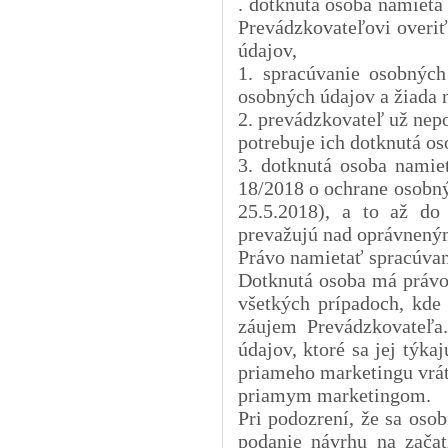
. dotknutá osoba namieta
Prevádzkovateľovi overiť
údajov,
1. spracúvanie osobnýc
osobných údajov a žiada 
2. prevádzkovateľ už nepo
potrebuje ich dotknutá os
3. dotknutá osoba namie
18/2018 o ochrane osobný
25.5.2018), a to až do
prevažujú nad oprávnený
Právo namietať spracúvan
Dotknutá osoba má právo 
všetkých prípadoch, kde
záujem Prevádzkovateľa
údajov, ktoré sa jej týka
priameho marketingu vráta
priamym marketingom.
Pri podozrení, že sa oso
podanie návrhu na zača