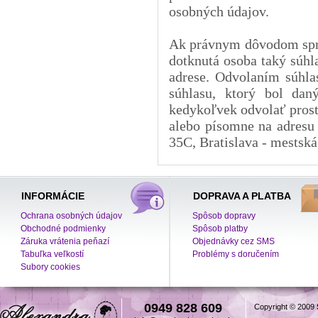
osobných údajov.
Ak právnym dôvodom spra
dotknutá osoba taký súhl
adrese. Odvolaním súhla
súhlasu, ktorý bol da
kedykoľvek odvolať prost
alebo písomne na adresu P
35C, Bratislava - mestsk
INFORMÁCIE
DOPRAVA A PLATBA
Ochrana osobných údajov
Spôsob dopravy
Obchodné podmienky
Spôsob platby
Záruka vrátenia peňazí
Objednávky cez SMS
Tabuľka veľkostí
Problémy s doručením
Subory cookies
0949 828 609
Copyright © 2009