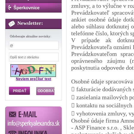
zmluvy, a to výlučne v r
Šperkovnice
Prevádzkovateľ spracová
ankiet osobné údaje dot
Newsletter:
alebo súhlasu dotknutej o
telefónne číslo, ktorých 
Odoberajte aktuálne novinky:
V prípade ak dotknut
Prevádzkovateľa oznámi P
Prevádzkovateľom sprac
oprávneného záujmu (
poskytnutia odpovede dot
Neviem prečítať text
Osobné údaje spracováva f
 fakturácie dodávaných 
 zasielania mailových po
 kontaktu na sociálnych
 vyhotovenia zmluvy, v
Osobné údaje firma Amner
- ASP Finance s.r.o. , Sk