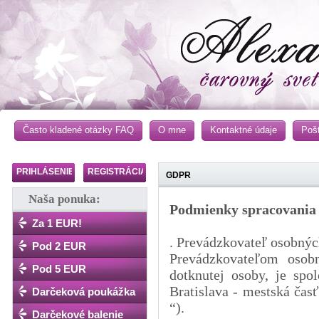
Často kladené otázky FAQ
O mne
Kontaktné údaje
Poš
PRIHLÁSENIE
REGISTRÁCIA
GDPR
Naša ponuka:
Podmienky spracovania
Za 1 EUR!
. Prevádzkovateľ osobnýc
Pod 2 EUR
Prevádzkovateľom osobn
Pod 5 EUR
dotknutej osoby, je spo
Bratislava - mestská čas
Darčeková poukážka
“).
Darčekové balenie