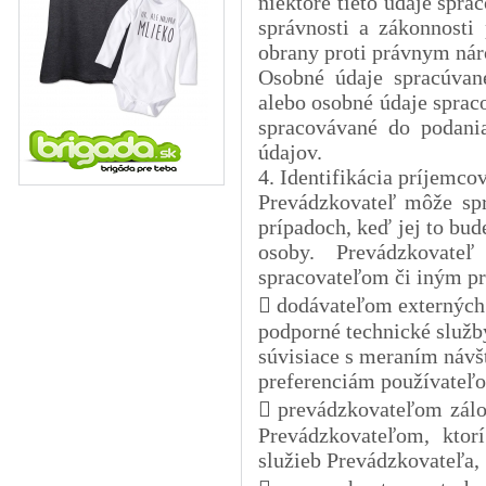
niektoré tieto údaje spra
správnosti a zákonnosti
obrany proti právnym ná
Osobné údaje spracúvan
alebo osobné údaje spra
spracovávané do podani
údajov.
4. Identifikácia príjemco
Prevádzkovateľ môže spr
prípadoch, keď jej to bu
osoby. Prevádzkovate
spracovateľom či iným p
 dodávateľom externých 
podporné technické služby
súvisiace s meraním návš
preferenciám používateľo
 prevádzkovateľom zálo
Prevádzkovateľom, ktor
služieb Prevádzkovateľa,