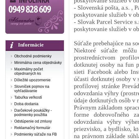
poskytovanie služieb v ob
- Slovenská pošta, a.s. , 
poskytovanie služieb v ob
- Slovak Parcel Service s.
poskytovanie služieb v ob
Súťaže prebehajúce na so
Informácie
Niektoré súťaže môžu
Obchodné podmienky
prostredníctvom profil
Minimálna cena objednávky
dotknutej osoby na fun p
Maximálny počet
sieti Facebook alebo In
objednaných ks
účasti dotknutej osoby v 
Dôležité upozornenie
profilovej stránke Prevá
Slovníček pojmov na
vyhľadávanie
odovzdania výhry (prostr
Tabuľka veľkostí
údaje dotknutých osôb v 
Doba dodania
Právnym základom spracúv
Darčekové poukážky -
forme dobrovoľného z
podmienky použitia
odovzdania výhry výhe
Odstúpenie od zmluvy
priezvisko, a bydlisko, k
Reklamačný formulár
Podmienky súťaže na FB
na právnom základe súhl