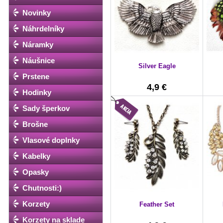
Novinky
Náhrdelníky
Náramky
Náušnice
Silver Eagle
Prstene
4,9 €
Hodinky
Sady šperkov
Brošne
Vlasové doplnky
Kabelky
Opasky
Chutnosti:)
Korzety
Feather Set
Korzety na sklade