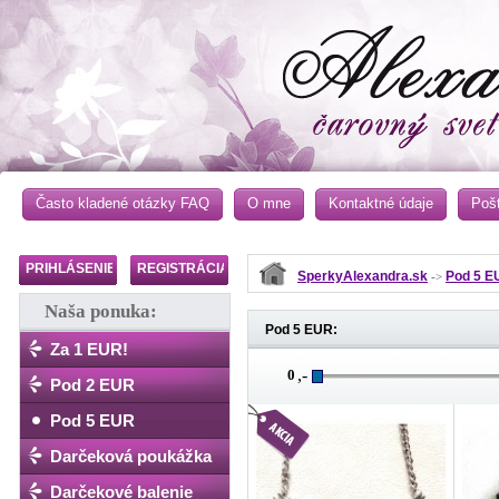
Často kladené otázky FAQ
O mne
Kontaktné údaje
Poš
PRIHLÁSENIE
REGISTRÁCIA
SperkyAlexandra.sk
Pod 5 E
->
Naša ponuka:
Pod 5 EUR:
Za 1 EUR!
,-
Pod 2 EUR
Pod 5 EUR
Darčeková poukážka
Darčekové balenie