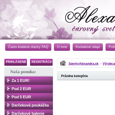
Často kladené otázky FAQ
O mne
Kontaktné údaje
Poš
PRIHLÁSENIE
REGISTRÁCIA
SperkyAlexandra.sk
Výrobca
->
Naša ponuka:
Prázdna kategória
Za 1 EUR!
Pod 2 EUR
Pod 5 EUR
Darčeková poukážka
Darčekové balenie