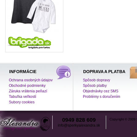
INFORMÁCIE
DOPRAVA A PLATBA
Ochrana osobných údajov
Spôsob dopravy
Obchodné podmienky
Spôsob platby
Záruka vrátenia peňazí
Objednávky cez SMS
Tabuľka veľkostí
Problémy s doručením
Subory cookies
0949 828 609
Copyright © 2009
info@sperkyalexandra.sk