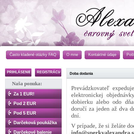
Často kladené otázky FAQ
O mne
Kontaktné údaje
Poš
PRIHLÁSENIE
REGISTRÁCIA
Doba dodania
Naša ponuka:
Prevádzkovateľ expeduj
Za 1 EUR!
elektronickej objednávk
dobierku alebo odo dňa 
Pod 2 EUR
doručí za jeden až dva d
Pod 5 EUR
dní.
Darčeková poukážka
V prípade, že si želáte d
info@sperkyalexandra.
Darčekové balenie