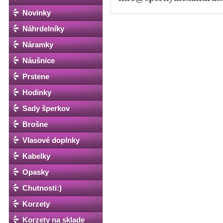
Novinky
Náhrdelníky
Náramky
Náušnice
Prstene
Hodinky
Sady šperkov
Brošne
Vlasové doplnky
Kabelky
Opasky
Chutnosti:)
Korzety
Korzety na sklade