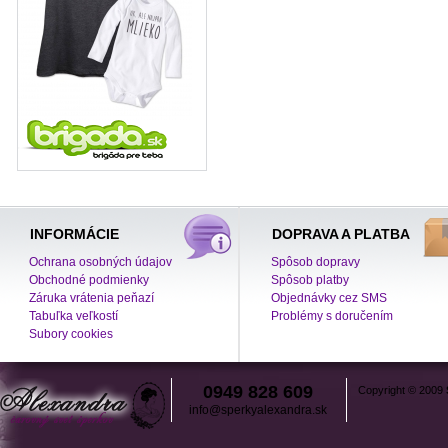
INFORMÁCIE
DOPRAVA A PLATBA
Ochrana osobných údajov
Spôsob dopravy
Obchodné podmienky
Spôsob platby
Záruka vrátenia peňazí
Objednávky cez SMS
Tabuľka veľkostí
Problémy s doručením
Subory cookies
0949 828 609
Copyright © 2009
info@sperkyalexandra.sk