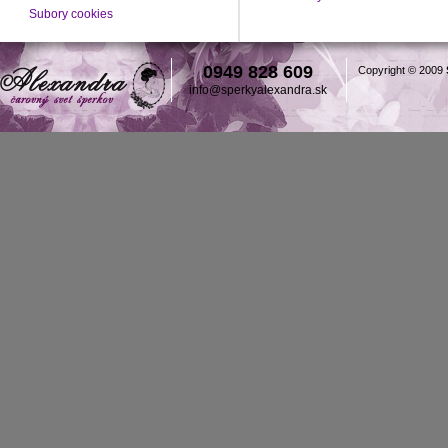
Subory cookies
0949 828 609
Copyright © 2009
info@sperkyalexandra.sk