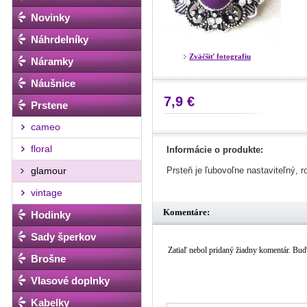
Novinky
Náhrdelníky
Zväčšiť fotografiu
Náramky
Náušnice
7,9 €
Prstene
cameo
floral
Informácie o produkte:
glamour
Prsteň je ľubovoľne nastaviteľný, 
vintage
Komentáre:
Hodinky
Sady šperkov
Zatiaľ nebol pridaný žiadny komentár. Buďt
Brošne
Vlasové doplnky
Kabelky