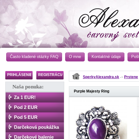
Často kladené otázky FAQ
O mne
Kontaktné údaje
Poš
PRIHLÁSENIE
REGISTRÁCIA
SperkyAlexandra.sk
Prstene
->
Naša ponuka:
Purple Majesty Ring
Za 1 EUR!
Pod 2 EUR
Pod 5 EUR
Darčeková poukážka
Darčekové balenie