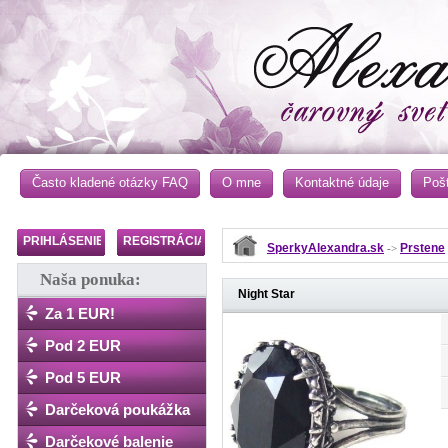
Často kladené otázky FAQ
O mne
Kontaktné údaje
Poš
PRIHLÁSENIE
REGISTRÁCIA
SperkyAlexandra.sk
Prstene
->
Naša ponuka:
Night Star
Za 1 EUR!
Pod 2 EUR
Pod 5 EUR
Darčeková poukážka
Darčekové balenie