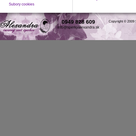
Subory cookies
0949 828 609
Copyright © 2009
info@sperkyalexandra.sk