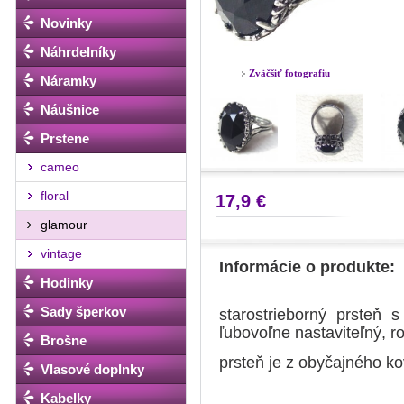
Novinky
Náhrdelníky
Zväčšiť fotografiu
Náramky
Náušnice
Prstene
cameo
floral
17,9 €
glamour
vintage
Informácie o produkte:
Hodinky
Sady šperkov
starostrieborný prsteň 
ľubovoľne nastaviteľný,
Brošne
prsteň je z obyčajného k
Vlasové doplnky
Kabelky