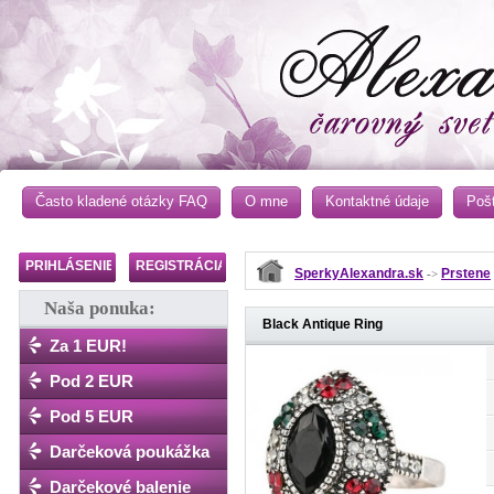
Často kladené otázky FAQ
O mne
Kontaktné údaje
Poš
PRIHLÁSENIE
REGISTRÁCIA
SperkyAlexandra.sk
Prstene
->
Naša ponuka:
Black Antique Ring
Za 1 EUR!
Pod 2 EUR
Pod 5 EUR
Darčeková poukážka
Darčekové balenie