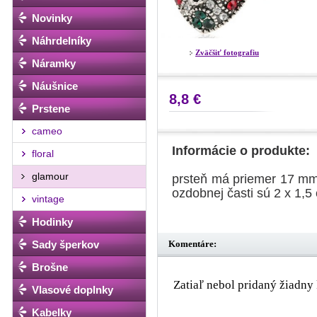
Novinky
Náhrdelníky
Zväčšiť fotografiu
Náramky
Náušnice
8,8 €
Prstene
cameo
Informácie o produkte:
floral
glamour
prsteň má priemer 17 mm,
ozdobnej časti sú 2 x 1,5
vintage
Hodinky
Komentáre:
Sady šperkov
Brošne
Zatiaľ nebol pridaný žiadny 
Vlasové doplnky
Kabelky