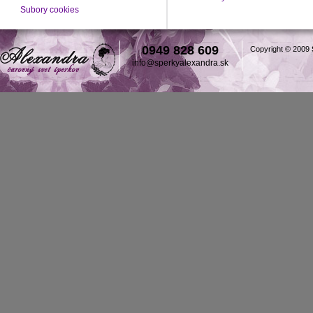
Subory cookies
0949 828 609
Copyright © 2009
info@sperkyalexandra.sk