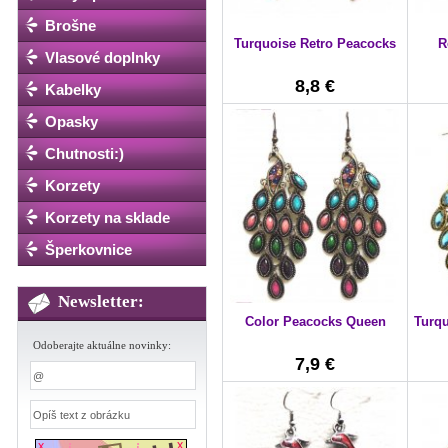
Brošne
Turquoise Retro Peacocks
R
Vlasové doplnky
8,8 €
Kabelky
Opasky
Chutnosti:)
Korzety
Korzety na sklade
Šperkovnice
Newsletter:
Color Peacocks Queen
Turqu
Odoberajte aktuálne novinky:
7,9 €