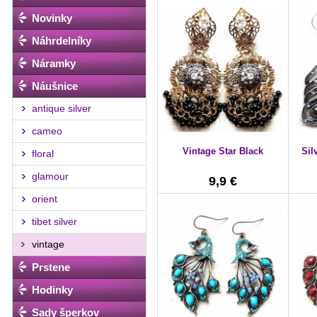
Novinky
Náhrdelníky
Náramky
Náušnice
antique silver
cameo
Vintage Star Black
Sil
floral
glamour
9,9 €
orient
tibet silver
vintage
Prstene
Hodinky
Sady šperkov