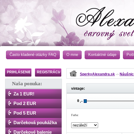
Často kladené otázky FAQ
O mne
Kontaktné údaje
Poš
PRIHLÁSENIE
REGISTRÁCIA
SperkyAlexandra.sk
Náušnic
->
Naša ponuka:
vintage:
Za 1 EUR!
,-
Pod 2 EUR
Pod 5 EUR
Farba:
Darčeková poukážka
Darčekové balenie