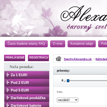
Často kladené otázky FAQ
O mne
Kontaktné údaje
Poš
PRIHLÁSENIE
REGISTRÁCIA
SperkyAlexandra.sk
Náhrdel
->
Naša ponuka:
prívesky:
Za 1 EUR!
,-
Pod 2 EUR
Pod 5 EUR
Farba:
Darčeková poukážka
Darčekové balenie