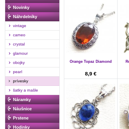
Novinky
Náhrdelníky
vintage
cameo
crystal
glamour
Orange Topaz Diamond
R
obojky
pearl
8,9 €
prívesky
šatky a mašle
Náramky
Náušnice
Prstene
Hodinky