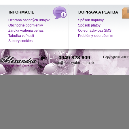
INFORMÁCIE
DOPRAVA A PLATBA
Ochrana osobných údajov
Spôsob dopravy
Obchodné podmienky
Spôsob platby
Záruka vrátenia peňazí
Objednávky cez SMS
Tabuľka veľkostí
Problémy s doručením
Subory cookies
0949 828 609
Copyright © 2009
info@sperkyalexandra.sk