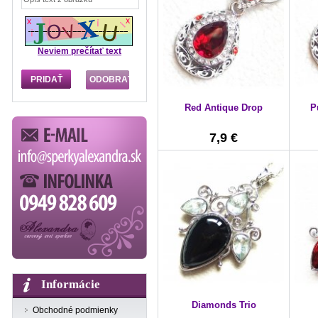
Neviem prečítať text
Red Antique Drop
P
7,9 €
Informácie
Diamonds Trio
Obchodné podmienky