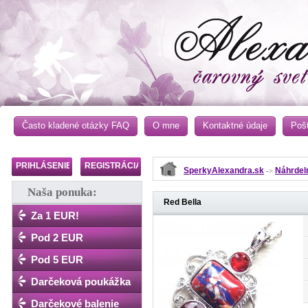
Často kladené otázky FAQ
O mne
Kontaktné údaje
Poš
PRIHLÁSENIE
REGISTRÁCIA
SperkyAlexandra.sk
Náhrdel
->
Naša ponuka:
Red Bella
Za 1 EUR!
Pod 2 EUR
Pod 5 EUR
Darčeková poukážka
Darčekové balenie