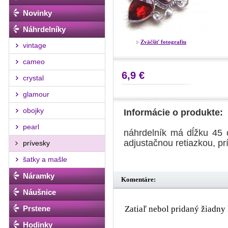
Novinky
Náhrdelníky
Zväčšiť fotografiu
vintage
cameo
6,9 €
crystal
glamour
obojky
Informácie o produkte:
pearl
náhrdelník má dĺžku 45
adjustačnou retiazkou, p
prívesky
šatky a mašle
Náramky
Komentáre:
Náušnice
Prstene
Zatiaľ nebol pridaný žiadny 
Hodinky