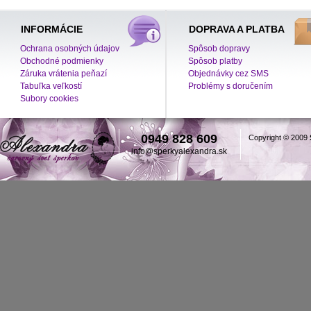
INFORMÁCIE
DOPRAVA A PLATBA
Ochrana osobných údajov
Spôsob dopravy
Obchodné podmienky
Spôsob platby
Záruka vrátenia peňazí
Objednávky cez SMS
Tabuľka veľkostí
Problémy s doručením
Subory cookies
0949 828 609
Copyright © 2009
info@sperkyalexandra.sk