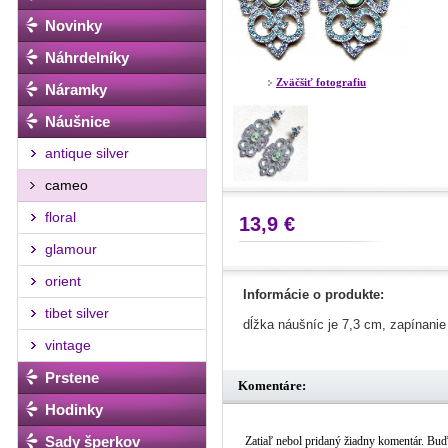
Novinky
Náhrdelníky
Zväčšiť fotografiu
Náramky
Náušnice
antique silver
cameo
floral
13,9 €
glamour
orient
Informácie o produkte:
tibet silver
dĺžka náušníc je 7,3 cm, zapínanie
vintage
Prstene
Komentáre:
Hodinky
Sady šperkov
Zatiaľ nebol pridaný žiadny komentár. Buďt