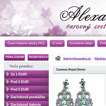
Často kladené otázky FAQ
O mne
Kontaktné údaje
Poš
PRIHLÁSENIE
REGISTRÁCIA
SperkyAlexandra.sk
Náušnic
->
Naša ponuka:
Cameos Royal Green
Za 1 EUR!
Pod 2 EUR
Pod 5 EUR
Darčeková poukážka
Darčekové balenie