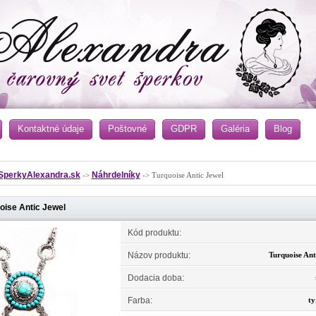
Kontaktné údaje
Poštovné
GDPR
Galéria
Blog
SperkyAlexandra.sk
Náhrdelníky
->
-> Turquoise Antic Jewel
oise Antic Jewel
Kód produktu:
Názov produktu:
Turquoise Ant
Dodacia doba:
Farba:
ty