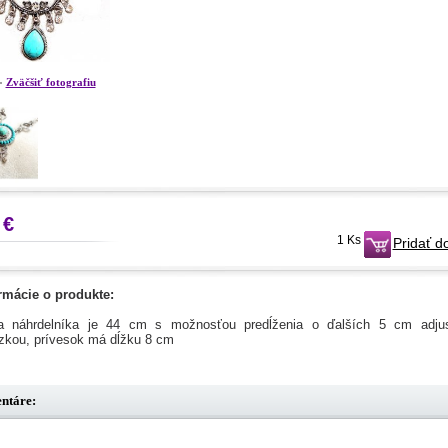
Zväčšiť fotografiu
 €
1 Ks
Pridať d
rmácie o produkte:
a náhrdelníka je 44 cm s možnosťou predĺženia o ďalších 5 cm adju
azkou, prívesok má dĺžku 8 cm
ntáre: