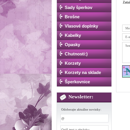
Zatia
Sady šperkov
Brošne
Vlasové doplnky
Kabelky
Opasky
Chutnosti:)
Korzety
Korzety na sklade
Šperkovnice
Newsletter:
Odoberajte aktuálne novinky: