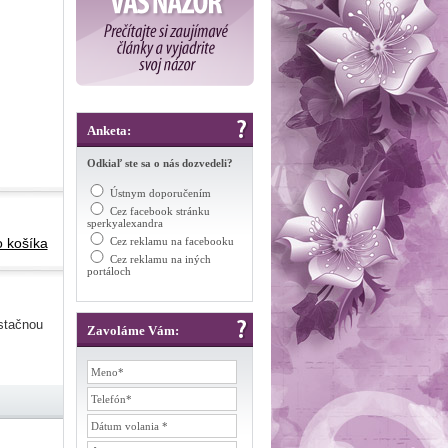
Anketa:
Odkiaľ ste sa o nás dozvedeli?
Ústnym doporučením
Cez facebook stránku
sperkyalexandra
o košíka
Cez reklamu na facebooku
Cez reklamu na iných
portáloch
stačnou
Zavoláme Vám: