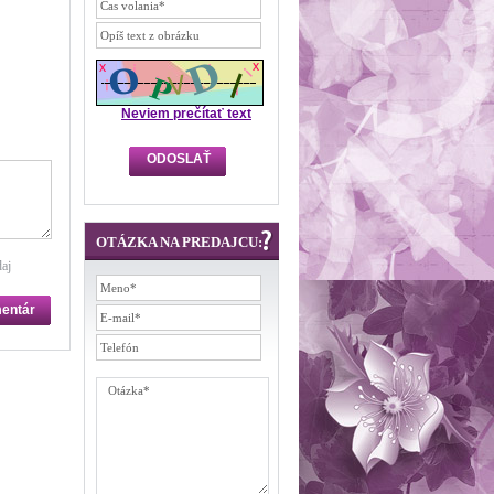
Neviem prečítať text
OTÁZKA NA PREDAJCU:
aj