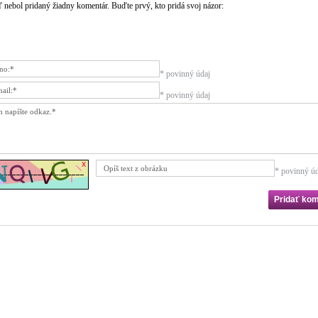
ľ nebol pridaný žiadny komentár. Buďte prvý, kto pridá svoj názor:
* povinný údaj
* povinný údaj
* povinný úd