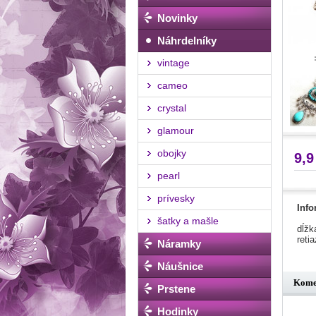
Novinky
Náhrdelníky
vintage
cameo
crystal
glamour
obojky
9,9
pearl
prívesky
Info
šatky a mašle
dĺžk
reti
Náramky
Náušnice
Kome
Prstene
Hodinky