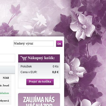
Nákupný košík:
Položiek
0 Ks
Cena v EUR:
0,0 €
N568
Prejsť do košíka
ic Jewel
skladom
rkysová