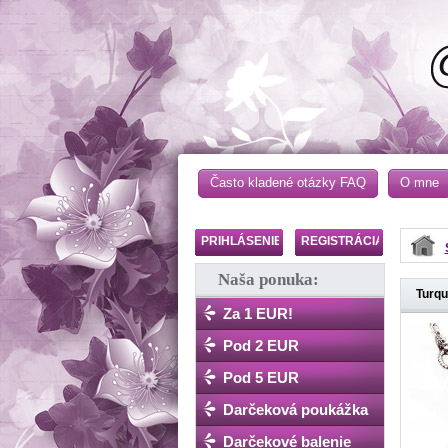
Často kladené otázky FAQ
O mne
PRIHLÁSENIE
REGISTRÁCIA
Naša ponuka:
Turqu
Za 1 EUR!
Pod 2 EUR
Pod 5 EUR
Darčeková poukážka
Darčekové balenie