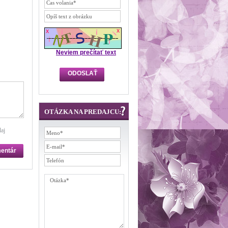
Neviem prečítať text
OTÁZKA NA PREDAJCU:
aj