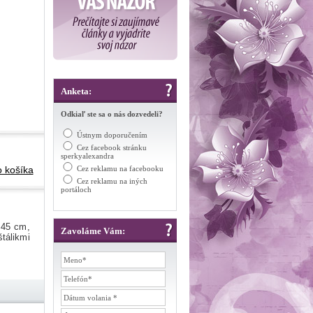
Anketa:
Odkiaľ ste sa o nás dozvedeli?
Ústnym doporučením
Cez facebook stránku
sperkyalexandra
o košíka
Cez reklamu na facebooku
Cez reklamu na iných
portáloch
 45 cm,
Zavoláme Vám:
štálikmi