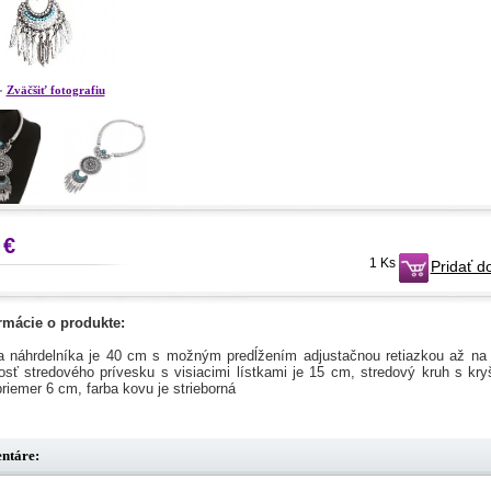
Zväčšiť fotografiu
 €
1 Ks
Pridať d
rmácie o produkte:
a náhrdelníka je 40 cm s možným predĺžením adjustačnou retiazkou až na
osť stredového prívesku s visiacimi lístkami je 15 cm, stredový kruh s kry
riemer 6 cm, farba kovu je strieborná
ntáre: