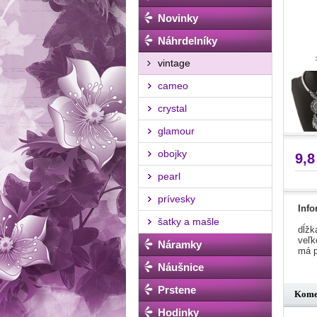
Novinky
Náhrdelníky
vintage
cameo
crystal
glamour
obojky
9,8
pearl
prívesky
Info
šatky a mašle
dĺžk
veľk
Náramky
má p
Náušnice
Prstene
Kome
Hodinky