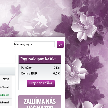
Nákupný košík:
Položiek
0 Ks
Cena v EUR:
0,0 €
N650
Prejsť do košíka
le Tassel
skladom
rieborná