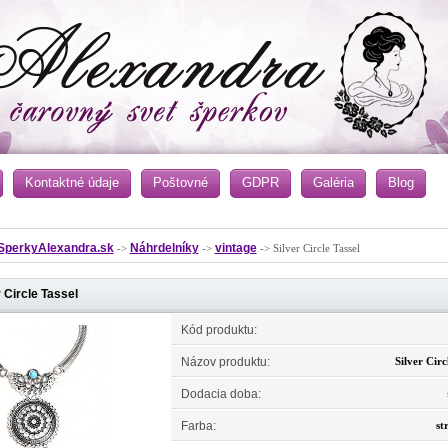
Kontaktné údaje
Poštovné
GDPR
Galéria
Blog
SperkyAlexandra.sk
Náhrdelníky
vintage
->
->
-> Silver Circle Tassel
r Circle Tassel
Kód produktu:
Názov produktu:
Silver Circ
Dodacia doba:
Farba:
st