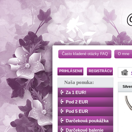
Často kladené otázky FAQ
O mne
PRIHLÁSENIE
REGISTRÁCIA
Naša ponuka:
Silve
Za 1 EUR!
Pod 2 EUR
Pod 5 EUR
Darčeková poukážka
Darčekové balenie