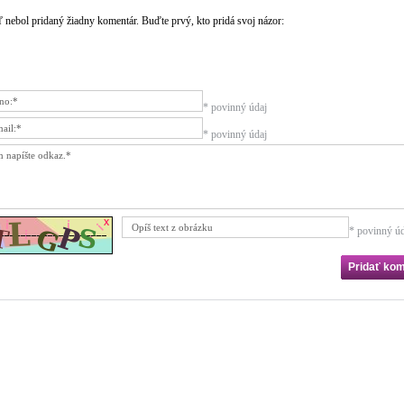
ľ nebol pridaný žiadny komentár. Buďte prvý, kto pridá svoj názor:
* povinný údaj
* povinný údaj
* povinný úd