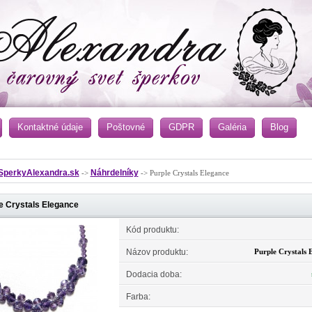
Kontaktné údaje
Poštovné
GDPR
Galéria
Blog
SperkyAlexandra.sk
Náhrdelníky
->
-> Purple Crystals Elegance
e Crystals Elegance
Kód produktu:
Názov produktu:
Purple Crystals 
Dodacia doba:
Farba: