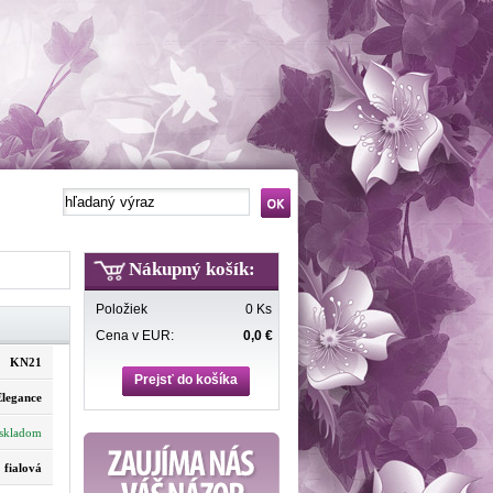
Nákupný košík:
Položiek
0 Ks
Cena v EUR:
0,0 €
KN21
Prejsť do košíka
Elegance
skladom
fialová