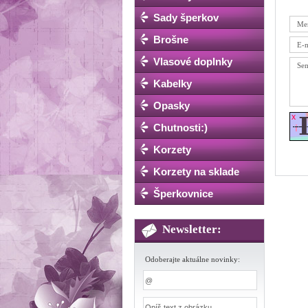
Sady šperkov
Brošne
Vlasové doplnky
Kabelky
Opasky
Chutnosti:)
Korzety
Korzety na sklade
Šperkovnice
Newsletter:
Odoberajte aktuálne novinky: