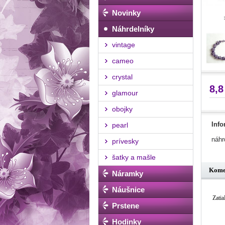
Novinky
Náhrdelníky
vintage
cameo
crystal
8,8
glamour
obojky
Info
pearl
náhr
prívesky
šatky a mašle
Kome
Náramky
Náušnice
Zatia
Prstene
Hodinky