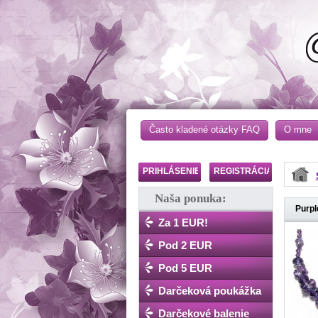
Často kladené otázky FAQ
O mne
PRIHLÁSENIE
REGISTRÁCIA
Naša ponuka:
Purpl
Za 1 EUR!
Pod 2 EUR
Pod 5 EUR
Darčeková poukážka
Darčekové balenie