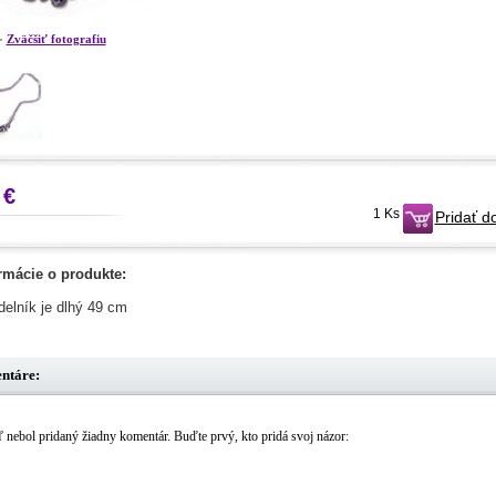
Zväčšiť fotografiu
 €
1 Ks
Pridať d
rmácie o produkte:
delník je dlhý 49 cm
ntáre:
ľ nebol pridaný žiadny komentár. Buďte prvý, kto pridá svoj názor: