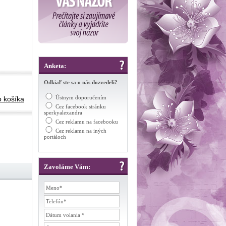
Anketa:
Odkiaľ ste sa o nás dozvedeli?
Ústnym doporučením
o košíka
Cez facebook stránku
sperkyalexandra
Cez reklamu na facebooku
Cez reklamu na iných
portáloch
Zavoláme Vám: